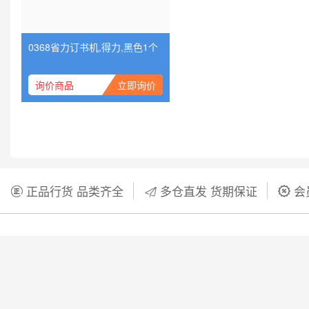
关于我们
合作加盟
新手指南
服务协议
投资洽谈
支付方式
公司介绍
在线流程
公司资质
关于我们
|
法律声明
|
隐私声明
|
服务协议
|
版权
说明
|
联系我们
Copyright © 2016-2020
simianti.cn
All Rights Reserved.
津ICP
备19001367号-1
津公网安备 12011602000140号