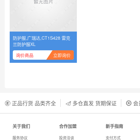
防护服,广瑞达,CT1S428 雷克
兰防护服XL
询价商品
立即询价
正品行货 品类齐全
多仓直发 货期保证
会



关于我们
合作加盟
新手指南
服务协议
投资洽谈
支付方式