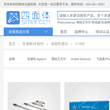
欢迎来到四面体仪器商城 - 实验室一站式服务平台，服务热线：400-051-0051
Phenomenex
博纳艾杰尔
移液器
标准物
全部商品分类
首页
品牌中心
培训认证

首页
>
色谱耗材/配件
>
液相色谱柱
>
C18柱
品牌：
安捷伦/Agilent
博纳艾杰尔
Imtakt Scherzo
飞诺美/Phe