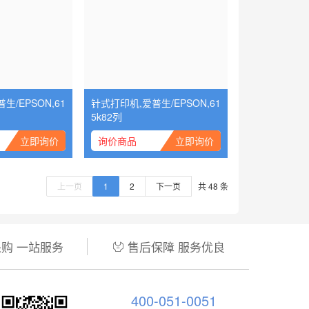
生/EPSON,61
针式打印机,爱普生/EPSON,61
5k82列
立即询价
询价商品
立即询价
上一页
1
2
下一页
共 48 条
购 一站服务
售后保障 服务优良

400-051-0051