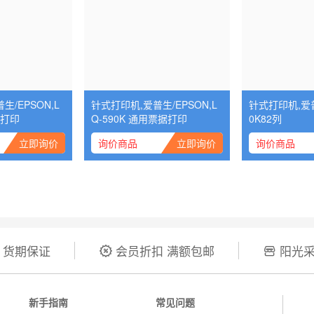
生/EPSON,L
针式打印机,爱普生/EPSON,L
针式打印机,爱普
单打印
Q-590K 通用票据打印
0K82列
立即询价
询价商品
立即询价
询价商品
 货期保证
会员折扣 满额包邮
阳光采


新手指南
常见问题