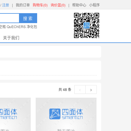
/
注册
|
我的订单
购物车(0)
询价篮(0)
|
帮助中心
小程序
搜 索
空瓶
QuEChERS
净化包
关于我们
共 48 条
<
>