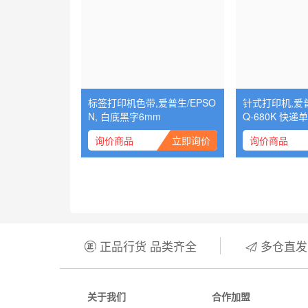
标签打印机色带,爱普生/EPSO
针式打印机,爱普
N, 白底黑字6mm
Q-680K 快递
询价商品
立即询价
询价商品
正品行货 品类齐全
多仓直发


关于我们
合作加盟