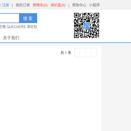
/
注册
|
我的订单
购物车(0)
询价篮(0)
|
帮助中心
小程序
搜 索
空瓶
QuEChERS
净化包
关于我们
共 1 条
<
>